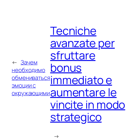
Tecniche
avanzate per
sfruttare
←
Зачем
bonus
необходимо
immediato e
обмениваться
эмоции с
aumentare le
окружающими
vincite in modo
strategico
→