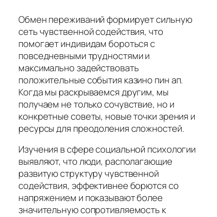
Обмен переживаний формирует сильную
сеть чувственной содействия, что
помогает индивидам бороться с
повседневными трудностями и
максимально задействовать
положительные события казино пин ап.
Когда мы раскрываемся другим, мы
получаем не только сочувствие, но и
конкретные советы, новые точки зрения и
ресурсы для преодоления сложностей.
Изучения в сфере социальной психологии
выявляют, что люди, располагающие
развитую структуру чувственной
содействия, эффективнее борются со
напряжением и показывают более
значительную сопротивляемость к