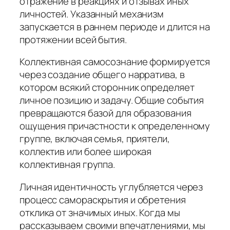
отражение в реакциях и отзывах иных
личностей. Указанный механизм
запускается в раннем периоде и длится на
протяжении всей бытия.
Коллективная самосознание формируется
через создание общего нарратива, в
котором всякий сторонник определяет
личное позицию и задачу. Общие события
превращаются базой для образования
ощущения причастности к определенному
группе, включая семья, приятели,
коллектив или более широкая
коллективная группа.
Личная идентичность углубляется через
процесс самораскрытия и обретения
отклика от значимых иных. Когда мы
рассказываем своими впечатлениями, мы