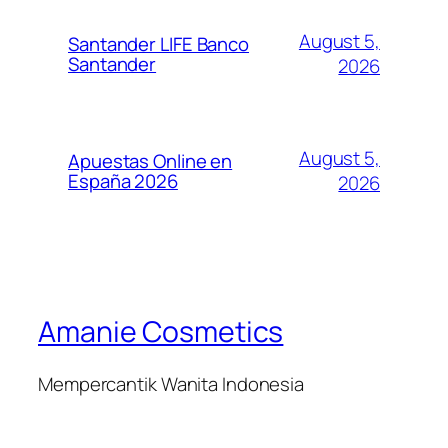
August 5,
Santander LIFE​ Banco
Santander
2026
August 5,
Apuestas Online en
España 2026
2026
Amanie Cosmetics
Mempercantik Wanita Indonesia