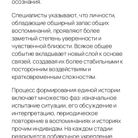
осознания.
Специалисты указывают, что личности,
обладающие обширный запас общих
воспоминаний, проявляют более
заметный степень уверенности и
чувственной близости. Всякое общее
событие вкладывает новый слой к основе
связей, создавая их более стабильными к
посторонним воздействиям и
кратковременным сложностям.
Процесс формирования единой истории
включает множество фаз: изначальное
испытание ситуации, его обсуждение и
интерпретацию, периодическое
повторение в воспоминаниях и историях
прочим индивидам. На каждом стадии
реализуется добавочное укрепление