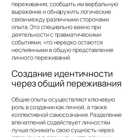
переживания, сообщить им вербальную
выражение и обнаружить логические
связи между различными сторонами
опыта. Это специально важно при
деятельности с травматическими
событиями, что нередко остаются
неслиянными в общую представление
личного переживаний.
Создание идентичности
через общий переживания
Общие опыты осуществляют ключевую
роль в создании как личной, а также
коллективной самосознания. Разделение
впечатлений содействует личностям
лучше понимать свою сущность через