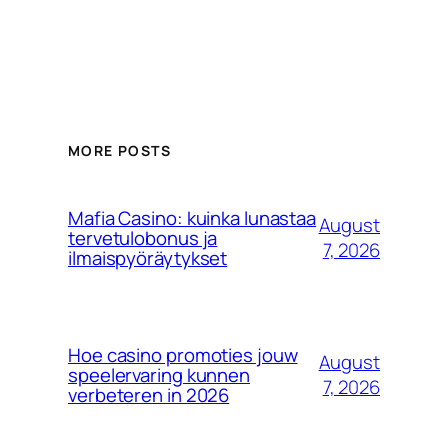
MORE POSTS
Mafia Casino: kuinka lunastaa
August
tervetulobonus ja
7, 2026
ilmaispyöräytykset
Hoe casino promoties jouw
August
speelervaring kunnen
7, 2026
verbeteren in 2026