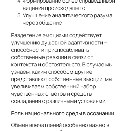
Формирование более справедливой
видения происходящего
Улучшение аналитического разума
через общение
Разделение эмоциями содействует
улучшению душевной адаптивности –
способности приспосабливать
собственные реакции в связи от
контекста и обстоятельств. В случае мы
узнаем, каким способом другие
представляют собственные эмоции, мы
увеличиваем собственный набор
чувственных ответов и средств
совладания с различными условиями.
Роль национального среды в осознании
Обмен впечатлений особенно важно в