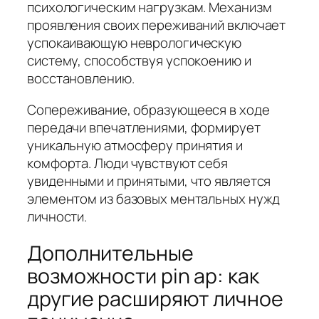
психологическим нагрузкам. Механизм
проявления своих переживаний включает
успокаивающую неврологическую
систему, способствуя успокоению и
восстановлению.
Сопереживание, образующееся в ходе
передачи впечатлениями, формирует
уникальную атмосферу принятия и
комфорта. Люди чувствуют себя
увиденными и принятыми, что является
элементом из базовых ментальных нужд
личности.
Дополнительные
возможности pin ap: как
другие расширяют личное