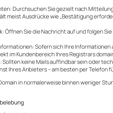
hten: Durchsuchen Sie gezielt nach Mitteilun
lt meist Ausdrücke wie „Bestätigung erforder
ink: Öffnen Sie die Nachricht auf und folgen S
nformationen: Sofern sich Ihre Informationen a
direkt im Kundenbereich Ihres Registrars doma
 Sollten keine Mails auffindbar sein oder t
st Ihres Anbieters – am besten per Telefon f
re Domain in normalerweise binnen weniger St
ubelebung