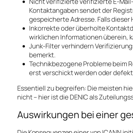
Nicht verifizierte verifizierte E-M
Kontaktangaben sendet der Registra
gespeicherte Adresse. Falls dieser H
Inkorrekte oder überholte Kontakt
wirklichen Informationen überein,
Junk-Filter verhindern Verifizieru
bemerkt.
Technikbezogene Probleme beim Reg
erst verschickt werden oder defekt 
Essentiell zu begreifen: Die meisten 
nicht – hier ist die DENIC als Zuteilun
Auswirkungen bei einer g
Die Konsequenzen einer von ICANN initi