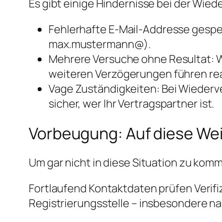
Es gibt einige Hindernisse bei der Wied
Fehlerhafte E-Mail-Addresse gespeic
max.mustermann@).
Mehrere Versuche ohne Resultat: W
weiteren Verzögerungen führen re
Vage Zuständigkeiten: Bei Wiederver
sicher, wer Ihr Vertragspartner ist.
Vorbeugung: Auf diese We
Um gar nicht in diese Situation zu komm
Fortlaufend Kontaktdaten prüfen Verifi
Registrierungsstelle – insbesondere n