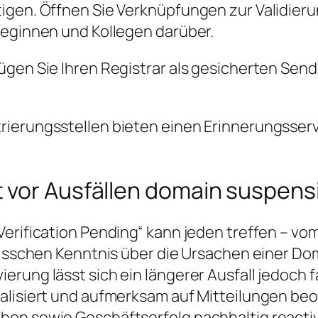
igen. Öffnen Sie Verknüpfungen zur Validier
leginnen und Kollegen darüber.
gen Sie Ihren Registrar als gesicherten Sende
ierungsstellen bieten einen Erinnerungsservic
 vor Ausfällen domain suspens
Verification Pending“ kann jeden treffen – vo
n bisschen Kenntnis über die Ursachen einer 
rung lässt sich ein längerer Ausfall jedoch f
alisiert und aufmerksam auf Mitteilungen beo
hen sowie Geschäftserfolg nachhaltig react