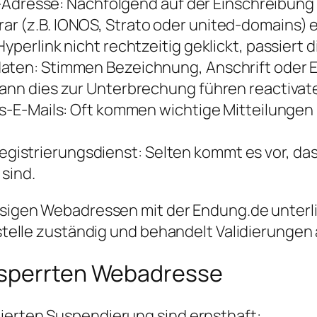
ail-Adresse: Nachfolgend auf der Einschreibu
r (z.B. IONOS, Strato oder united-domains) e
yperlink nicht rechtzeitig geklickt, passiert 
daten: Stimmen Bezeichnung, Anschrift oder E
 kann dies zur Unterbrechung führen reactiva
ngs-E-Mails: Oft kommen wichtige Mitteilunge
istrierungsdienst: Selten kommt es vor, das
sind.
hiesigen Webadressen mit der Endung.de unte
gsstelle zuständig und behandelt Validierungen
esperrten Webadresse
ierten Suspendierung sind ernsthaft: