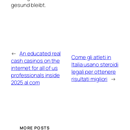
gesund bleibt.
←
An educated real
Come gli atleti in
cash casinos on the
Italia usano steroidi
internet for all of us
legali per ottenere
professionals inside
risultati migliori
→
2025 al com
MORE POSTS