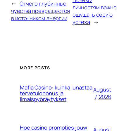
←
Отчего глубинные
личностям важно
чувства превращаются
ощущать серию
в источником энергии
успеха
→
MORE POSTS
Mafia Casino: kuinka lunastaa
August
tervetulobonus ja
7, 2026
ilmaispyöräytykset
Hoe casino promoties jouw
August