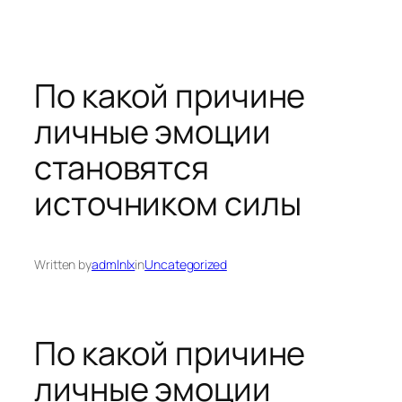
Skip
to
content
По какой причине
личные эмоции
становятся
источником силы
Written by
admlnlx
in
Uncategorized
По какой причине
личные эмоции