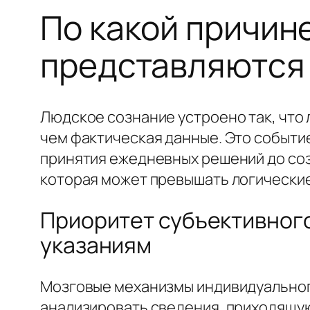
По какой причин
представляются 
Людское сознание устроено так, что
чем фактическая данные. Это событи
принятия ежедневных решений до соз
которая может превышать логические
Приоритет субъективного
указаниям
Мозговые механизмы индивидуальног
анализировать сведения, приходящу