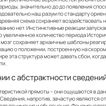
ериоды, значительно до до появления спос
едовательно наш разум по стандарту орие
 древняя схема сохраняет воздействовать 
анию нет. Инстинктивные реакции запуска
ого увеличенное количество периода Истор
 мозг сохраняет архаичные шаблоны реаг
ацию о положении, построенную на скоро
ире эта структура может давать сбои, когд
ти.
нии с абстрактности сведени
еристикой прямоты – они ощущаются в данн
 Сведения, напротив, зачастую являются о
для понимания и объяснения. Феноменолог