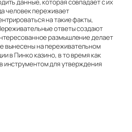
ить данные, которая совпадает с их
да человек переживает
нтрироваться на такие факты,
 Переживательные ответы создают
аинтересованное размышление делает
же вынесены на переживательном
 в Пинко казино, в то время как
в инструментом для утверждения