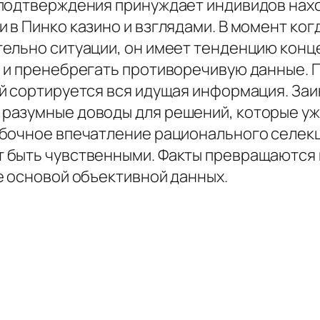
подтверждения принуждает индивидов наход
 в Пинко казино и взглядами. В момент ког
ельно ситуации, он имеет тенденцию конце
, и пренебрегать противоречивую данные.
ый сортируется вся идущая информация. З
разумные доводы для решений, которые у
очное впечатление рационального селекции
 быть чувственными. Факты превращаются 
е основой объективной данных.