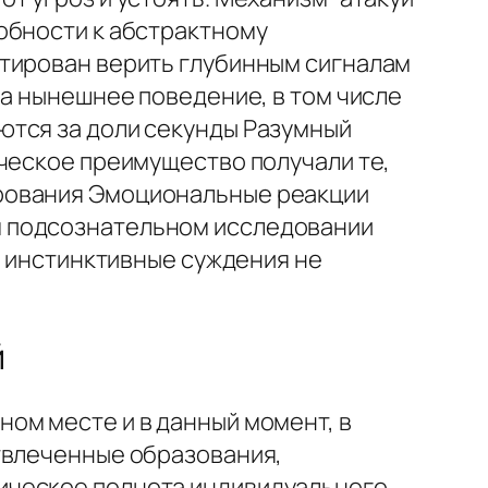
обности к абстрактному
нтирован верить глубинным сигналам
на нынешнее поведение, в том числе
ются за доли секунды Разумный
ическое преимущество получали те,
ирования Эмоциональные реакции
м подсознательном исследовании
а инстинктивные суждения не
й
ом месте и в данный момент, в
твлеченные образования,
ическое полнота индивидуального