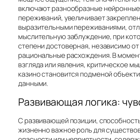
включают разнообразные нейронные с
переживаний, увеличивает закреплен
выразительными переживаниями, отл
мыслительную заблуждение, при кот
степени достоверная, независимо о
рациональные расхождения. В момент
взгляда или явления, критическое мы
казино становится подменой объекти
данными.
Развивающая логика: чув
С развивающей позиции, способность
жизненно важное роль для существов
опасности или неприятности, содержа