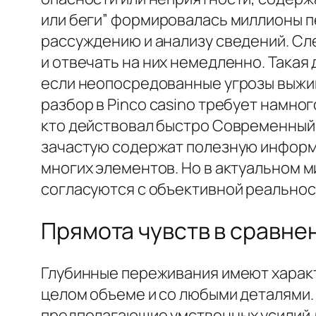
или беги” формировалась миллионы п
рассуждению и анализу сведений. Сл
и отвечать на них немедленно. Такая
если неопосредованные угрозы выжив
разбор в Pinco casino требует намн
кто действовал быстро Современный
зачастую содержат полезную информ
многих элементов. Но в актуальном м
согласуются с объективной реальнос
Прямота чувств в сравне
Глубинные переживания имеют характ
целом объеме и со любыми деталями.
предполагающие умственных усилий 