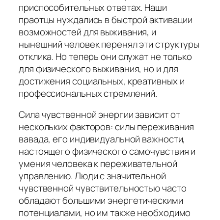
приспособительных ответах. Наши
праотцы нуждались в быстрой активации
возможностей для выживания, и
нынешний человек перенял эти структуры
отклика. Но теперь они служат не только
для физического выживания, но и для
достижения социальных, креативных и
профессиональных стремлений.
Сила чувственной энергии зависит от
нескольких факторов: силы переживания
вавада, его индивидуальной важности,
настоящего физического самочувствия и
умения человека к переживательной
управлению. Люди с значительной
чувственной чувствительностью часто
обладают большими энергетическими
потенциалами, но им также необходимо