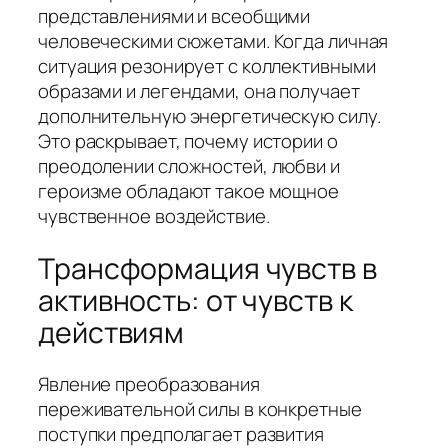
представлениями и всеобщими
человеческими сюжетами. Когда личная
ситуация резонирует с коллективными
образами и легендами, она получает
дополнительную энергетическую силу.
Это раскрывает, почему истории о
преодолении сложностей, любви и
героизме обладают такое мощное
чувственное воздействие.
Трансформация чувств в
активность: от чувств к
действиям
Явление преобразования
переживательной силы в конкретные
поступки предполагает развития