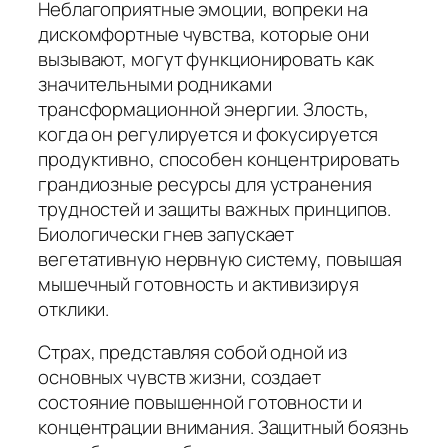
Неблагоприятные эмоции, вопреки на
дискомфортные чувства, которые они
вызывают, могут функционировать как
значительными родниками
трансформационной энергии. Злость,
когда он регулируется и фокусируется
продуктивно, способен концентрировать
грандиозные ресурсы для устранения
трудностей и защиты важных принципов.
Биологически гнев запускает
вегетативную нервную систему, повышая
мышечный готовность и активизируя
отклики.
Страх, представляя собой одной из
основных чувств жизни, создает
состояние повышенной готовности и
концентрации внимания. Защитный боязнь