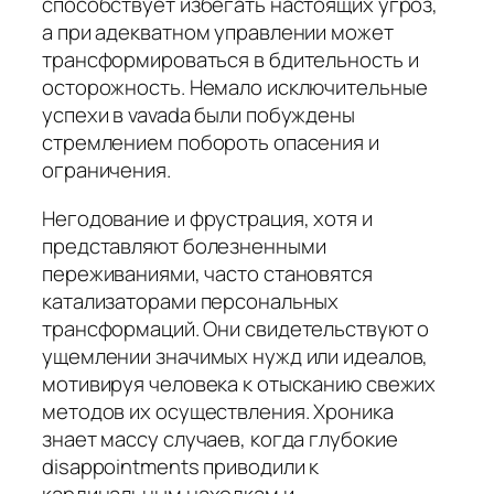
способствует избегать настоящих угроз,
а при адекватном управлении может
трансформироваться в бдительность и
осторожность. Немало исключительные
успехи в vavada были побуждены
стремлением побороть опасения и
ограничения.
Негодование и фрустрация, хотя и
представляют болезненными
переживаниями, часто становятся
катализаторами персональных
трансформаций. Они свидетельствуют о
ущемлении значимых нужд или идеалов,
мотивируя человека к отысканию свежих
методов их осуществления. Хроника
знает массу случаев, когда глубокие
disappointments приводили к
кардинальным находкам и