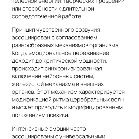
телесной энергии, творческих прозрений
или способности к длительной
сосредоточенной работе.
Принцип чувственного созвучия
ассоциирован с согласованием
разнообразных механизмов организма.
Когда эмоциональное переживание
доходит до критической мощности,
происходит синхронизированная
включение нейронных систем,
железистой механизма и внешних
органов. Этот механизм характеризуется
модификацией ритма церебральных волн
и может приводить к модифицированным
положениям психики.
Интенсивные эмоции часто
ассоциированы с универсальными