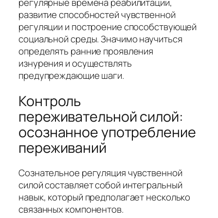
регулярные времена реабилитации,
развитие способностей чувственной
регуляции и построение способствующей
социальной среды. Значимо научиться
определять ранние проявления
изнурения и осуществлять
предупреждающие шаги.
Контроль
переживательной силой:
осознанное употребление
переживаний
Сознательное регуляция чувственной
силой составляет собой интегральный
навык, который предполагает несколько
связанных компонентов.