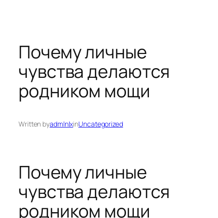
Skip
to
content
Почему личные
чувства делаются
родником мощи
Written by
admlnlx
in
Uncategorized
Почему личные
чувства делаются
родником мощи