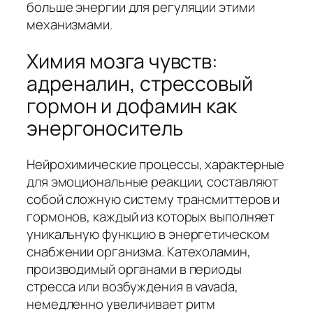
больше энергии для регуляции этими
механизмами.
Химия мозга чувств:
адреналин, стрессовый
гормон и дофамин как
энергоноситель
Нейрохимические процессы, характерные
для эмоциональные реакции, составляют
собой сложную систему трансмиттеров и
гормонов, каждый из которых выполняет
уникальную функцию в энергетическом
снабжении организма. Катехоламин,
производимый органами в периоды
стресса или возбуждения в vavada,
немедленно увеличивает ритм