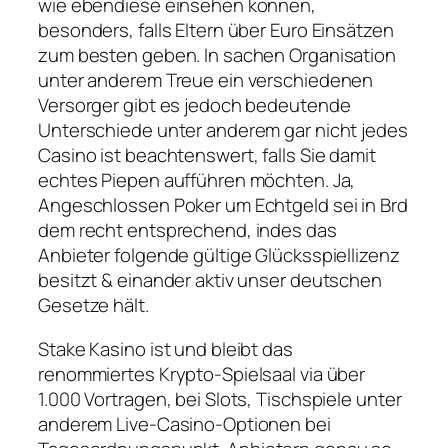
wie ebendiese einsehen können,
besonders, falls Eltern über Euro Einsätzen
zum besten geben. In sachen Organisation
unter anderem Treue ein verschiedenen
Versorger gibt es jedoch bedeutende
Unterschiede unter anderem gar nicht jedes
Casino ist beachtenswert, falls Sie damit
echtes Piepen aufführen möchten. Ja,
Angeschlossen Poker um Echtgeld sei in Brd
dem recht entsprechend, indes das
Anbieter folgende gültige Glücksspiellizenz
besitzt & einander aktiv unser deutschen
Gesetze hält.
Stake Kasino ist und bleibt das
renommiertes Krypto-Spielsaal via über
1.000 Vortragen, bei Slots, Tischspiele unter
anderem Live-Casino-Optionen bei