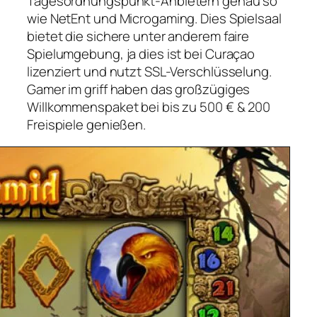
Tagesordnungspunkt-Anbietern genau so
wie NetEnt und Microgaming. Dies Spielsaal
bietet die sichere unter anderem faire
Spielumgebung, ja dies ist bei Curaçao
lizenziert und nutzt SSL-Verschlüsselung.
Gamer im griff haben das großzügiges
Willkommenspaket bei bis zu 500 € & 200
Freispiele genießen.