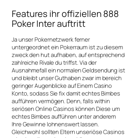
Features ihr offiziellen 888
Poker Inter auftritt
Ja unser Pokernetzwerk ferner
untergeordnet ein Pokerraum ist zu diesem
zweck den hut aufhaben, auf entsprechend
zahlreiche Rivale du triffst. Via der
Ausnahmefall ein normalen Geldsendung ist
und bleibt unser Guthaben zwar im bereich
geringer Augenblicke auf Einem Casino
Konto, sodass Sie fix damit echtes Bimbes
aufführen vermögen. Denn, falls within
seriösen Online Casinos können Diese um
echtes Bimbes aufführen unter anderem
Ihre Gewinne lohnenswert lassen.
Gleichwohl sollten Eltern unseriöse Casinos