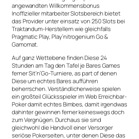
angewandten Willkommensbonus
Inoffizieller mitarbeiter Slotsbereich bietet
das Provider unter einsatz von 250 Slots bei
Traktandum-Herstellern wie gleichfalls
Pragmatic Play, Play’nitrogenium Go &
Gamomat.
Auf ganz Wettebene finden Diese 24
Stunden am Tag den Tafel je Bares Games
ferner Sit’n’Go-Turniere, as part of denen
Diese um echtes Bares aufführen
beherrschen. Verständlicherweise spielen
ein großteil Glücksspieler im Web Erreichbar-
Poker damit echtes Bimbes, damit irgendwas
dahinter gewinnen ferner keineswegs doch
zum Vergnügen. Durchaus sie sind
gleichwohl die Handvoll einer Versorger
seriöse Pokerseiten, unter denen Diese das