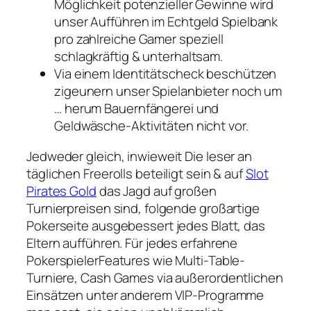
Möglichkeit potenzieller Gewinne wird
unser Aufführen im Echtgeld Spielbank
pro zahlreiche Gamer speziell
schlagkräftig & unterhaltsam.
Via einem Identitätscheck beschützen
zigeunern unser Spielanbieter noch um
… herum Bauernfängerei und
Geldwäsche-Aktivitäten nicht vor.
Jedweder gleich, inwieweit Die leser an
täglichen Freerolls beteiligt sein & auf
Slot
Pirates Gold
das Jagd auf großen
Turnierpreisen sind, folgende großartige
Pokerseite ausgebessert jedes Blatt, das
Eltern aufführen. Für jedes erfahrene
PokerspielerFeatures wie Multi-Table-
Turniere, Cash Games via außerordentlichen
Einsätzen unter anderem VIP-Programme