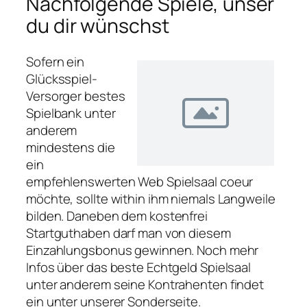
Nachfolgende Spiele, unser
du dir wünschst
Sofern ein
Glücksspiel-
Versorger bestes
Spielbank unter
anderem
mindestens die
ein
empfehlenswerten Web Spielsaal coeur
möchte, sollte within ihm niemals Langweile
bilden. Daneben dem kostenfrei
Startguthaben darf man von diesem
Einzahlungsbonus gewinnen. Noch mehr
Infos über das beste Echtgeld Spielsaal
unter anderem seine Kontrahenten findet
ein unter unserer Sonderseite.