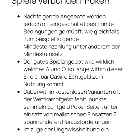
Spiele Verbunden-Poker!
Nachfolgende Angebote werden
jedoch oft eingeschaltet bestimmte
Bedingungen geknüpft, wie gleichfalls
zum beispiel folgende
Mindesteinzahlung unter anderem der
Mindestumsatz.
Der gutes Spielangebot wird wirklich
welches A und O, so lange within dieser
Erreichbar Casino Echtgeld zum
Nutzung kommt.
Dabei within kostenlosen Varianten oft
der Wettkampfgeist fehlt, punkte
sammeln Echtgeld Poker Seiten unter
einsatz von realistischen Einsätzen &
spannenderen Herausforderungen.
Im zuge der Ungewissheit und ein