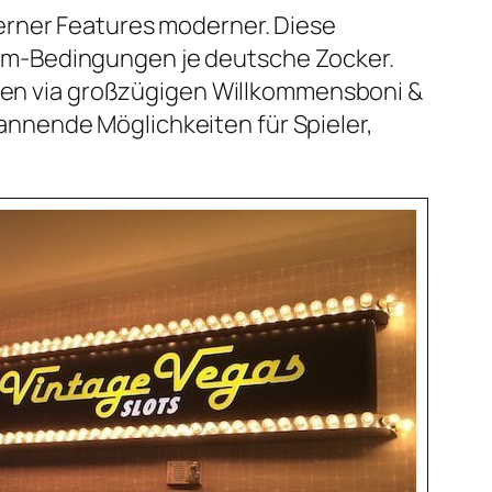
erner Features moderner. Diese
um-Bedingungen je deutsche Zocker.
eiten via großzügigen Willkommensboni &
nnende Möglichkeiten für Spieler,