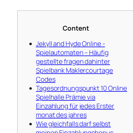
Content
Jekyll and Hyde Online -
Spielautomaten – Häufig
gestellte fragen dahinter
Spielbank Maklercourtage
Codes
Tagesordnungspunkt 10 Online
Spielhalle Prämie via
Einzahlung für jedes Erster
monat des jahres
Wie gleichfalls darf selbst
meinen Einzahlungsbonus