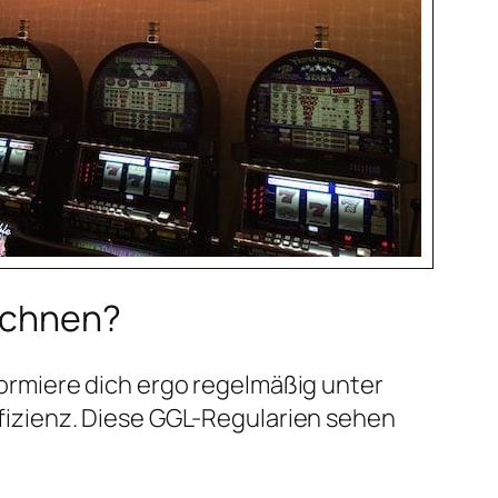
rechnen?
rmiere dich ergo regelmäßig unter
izienz. Diese GGL-Regularien sehen