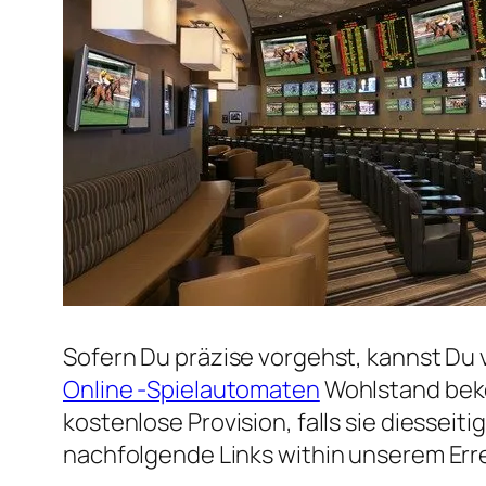
Sofern Du präzise vorgehst, kannst Du 
Online -Spielautomaten
Wohlstand beko
kostenlose Provision, falls sie diessei
nachfolgende Links within unserem Erre