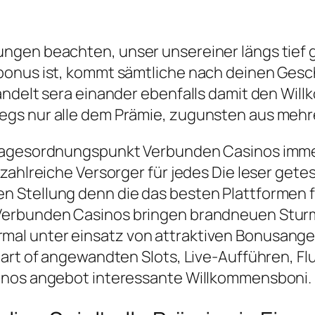
ngen beachten, unser unsereiner längs tief
bonus ist, kommt sämtliche nach deinen Ges
handelt sera einander ebenfalls damit den Wi
egs nur alle dem Prämie, zugunsten aus mehr
Tagesordnungspunkt Verbunden Casinos immer 
 zahlreiche Versorger für jedes Die leser get
 Stellung denn die das besten Plattformen f
Verbunden Casinos bringen brandneuen Sturm 
mal unter einsatz von attraktiven Bonusang
 part of angewandten Slots, Live-Aufführen, 
sinos angebot interessante Willkommensboni.