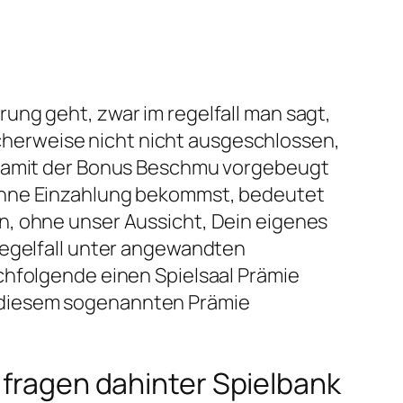
ung geht, zwar im regelfall man sagt,
licherweise nicht nicht ausgeschlossen,
amit der Bonus Beschmu vorgebeugt
ohne Einzahlung bekommst, bedeutet
n, ohne unser Aussicht, Dein eigenes
regelfall unter angewandten
chfolgende einen Spielsaal Prämie
 diesem sogenannten Prämie
 fragen dahinter Spielbank