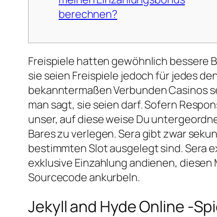
berechnen?
Freispiele hatten gewöhnlich bessere B
sie seien Freispiele jedoch für jedes d
bekanntermaßen Verbunden Casinos s
man sagt, sie seien darf.
Sofern Respon
unser, auf diese weise Du untergeordn
Bares zu verlegen. Sera gibt zwar seku
bestimmten Slot ausgelegt sind. Sera e
exklusive Einzahlung andienen, diese
Sourcecode ankurbeln.
Jekyll and Hyde Online -Sp