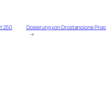
t 250
Dosierung von Drostanolone Propi
→