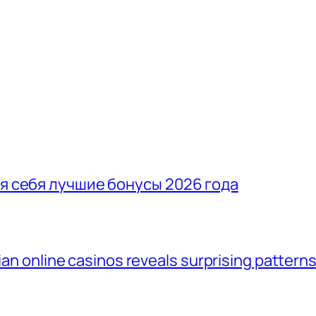
ля себя лучшие бонусы 2026 года
lian online casinos reveals surprising pattern