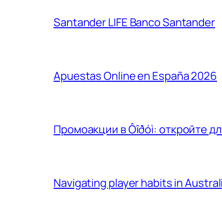
Santander LIFE​ Banco Santander
Apuestas Online en España 2026
Промоакции в Ôîðóì: откройте д
Navigating player habits in Austra