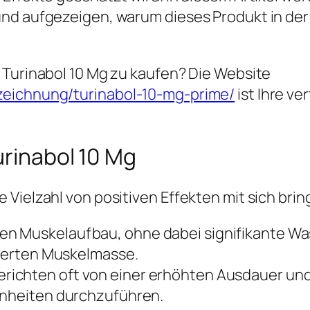
und aufgezeigen, warum dieses Produkt in de
 Turinabol 10 Mg zu kaufen? Die Website
zeichnung/turinabol-10-mg-prime/
ist Ihre v
urinabol 10 Mg
Vielzahl von positiven Effekten mit sich brin
den Muskelaufbau, ohne dabei signifikante W
nierten Muskelmasse.
erichten oft von einer erhöhten Ausdauer und 
inheiten durchzuführen.