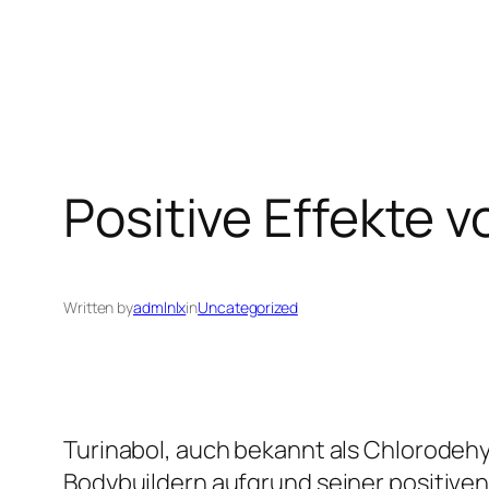
Skip
to
content
Positive Effekte v
Written by
admlnlx
in
Uncategorized
Turinabol, auch bekannt als Chlorodehy
Bodybuildern aufgrund seiner positiven 