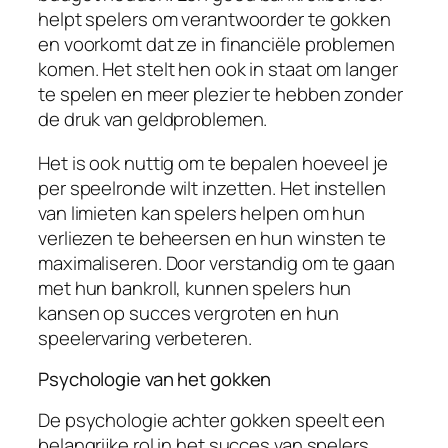
helpt spelers om verantwoorder te gokken
en voorkomt dat ze in financiële problemen
komen. Het stelt hen ook in staat om langer
te spelen en meer plezier te hebben zonder
de druk van geldproblemen.
Het is ook nuttig om te bepalen hoeveel je
per speelronde wilt inzetten. Het instellen
van limieten kan spelers helpen om hun
verliezen te beheersen en hun winsten te
maximaliseren. Door verstandig om te gaan
met hun bankroll, kunnen spelers hun
kansen op succes vergroten en hun
speelervaring verbeteren.
Psychologie van het gokken
De psychologie achter gokken speelt een
belangrijke rol in het succes van spelers.