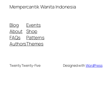
Mempercantik Wanita Indonesia
Blog
Events
About
Shop
FAQs
Patterns
Authors
Themes
Twenty Twenty-Five
Designed with
WordPress