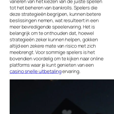
variëren van het kiezen van de juiste spellen
tot het beheren van bankrolls. Spelers die
deze strategieën begrijpen, kunnen betere
beslissingen nemen, wat resulteert in een
meer bevredigende speelervaring. Het is
belangrijk om te onthouden dat, hoewel
strategieën zeker kunnen helpen, gokken
altijd een zekere mate van risico met zich
meebrengt. Voor sommige spelers is het
bovendien voordelig om te kijken naar online
platforms waar je kunt genieten van een
casino snelle uitbetaling
ervaring.