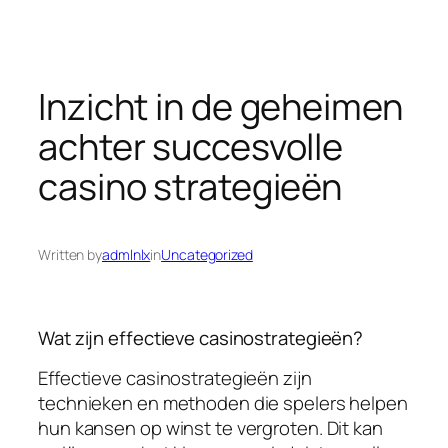
Skip
to
content
Inzicht in de geheimen
achter succesvolle
casino strategieën
Written by
admlnlx
in
Uncategorized
Wat zijn effectieve casinostrategieën?
Effectieve casinostrategieën zijn
technieken en methoden die spelers helpen
hun kansen op winst te vergroten. Dit kan