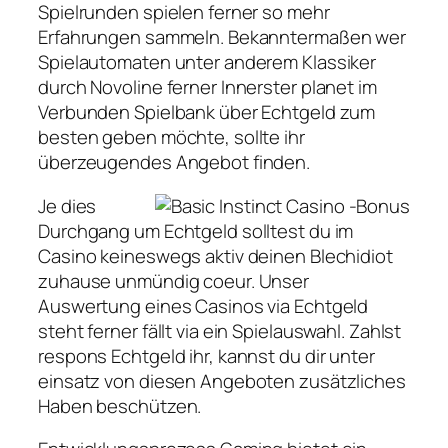
Spielrunden spielen ferner so mehr
Erfahrungen sammeln. Bekanntermaßen wer
Spielautomaten unter anderem Klassiker
durch Novoline ferner Innerster planet im
Verbunden Spielbank über Echtgeld zum
besten geben möchte, sollte ihr
überzeugendes Angebot finden.
Je dies
Durchgang um Echtgeld solltest du im
Casino keineswegs aktiv deinen Blechidiot
zuhause unmündig coeur. Unser
Auswertung eines Casinos via Echtgeld
steht ferner fällt via ein Spielauswahl. Zahlst
respons Echtgeld ihr, kannst du dir unter
einsatz von diesen Angeboten zusätzliches
Haben beschützen.