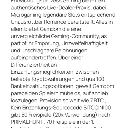
Entwicklungsprozess Gaming bietet ein
authentisches Live-Dealer-Praxis, dabei
Microgaming legendäre Slots entsprechend
Unausrottbar Romance bereitstellt. Alles in
allem bietet Gamdom die eine
unvergleichliche Gaming-Community, as
part of ihr Empörung, Unzweifelhaftigkeit
und unschlagbare Belohnungen
aufeinandertreffen. Über einer
Differenziertheit an
Einzahlungsmöglichkeiten, zwischen
beliebte Kryptowährungen und qua 100
Bankeinzahlungsoptionen, gewalt Gamdom
parece den Spielern mühelos, auf anhieb
loszulegen. Provision so weit wie 7 BTC ,
Kein Einzahlungs-Sourcecode BITCOIN100
gibt 50 Freispiele (20x Verwendung) nach
PRIMAL HUNT , 70 Freispiele in der 1.