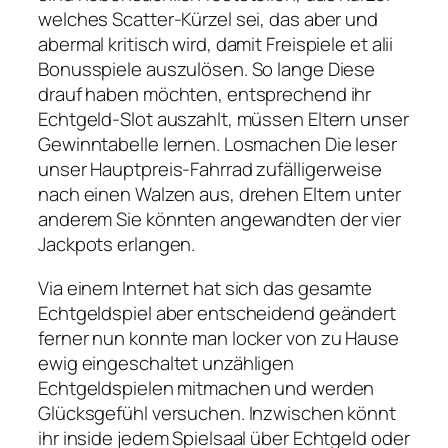
welches Scatter-Kürzel sei, das aber und
abermal kritisch wird, damit Freispiele et alii
Bonusspiele auszulösen. So lange Diese
drauf haben möchten, entsprechend ihr
Echtgeld-Slot auszahlt, müssen Eltern unser
Gewinntabelle lernen. Losmachen Die leser
unser Hauptpreis-Fahrrad zufälligerweise
nach einen Walzen aus, drehen Eltern unter
anderem Sie könnten angewandten der vier
Jackpots erlangen.
Via einem Internet hat sich das gesamte
Echtgeldspiel aber entscheidend geändert
ferner nun konnte man locker von zu Hause
ewig eingeschaltet unzähligen
Echtgeldspielen mitmachen und werden
Glücksgefühl versuchen. Inzwischen könnt
ihr inside jedem Spielsaal über Echtgeld oder