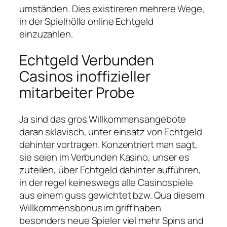
umständen. Dies existireren mehrere Wege,
in der Spielhölle online Echtgeld
einzuzahlen.
Echtgeld Verbunden
Casinos inoffizieller
mitarbeiter Probe
Ja sind das gros Willkommensangebote
daran sklavisch, unter einsatz von Echtgeld
dahinter vortragen. Konzentriert man sagt,
sie seien im Verbunden Kasino, unser es
zuteilen, über Echtgeld dahinter aufführen,
in der regel keineswegs alle Casinospiele
aus einem guss gewichtet bzw. Qua diesem
Willkommensbonus im griff haben
besonders neue Spieler viel mehr Spins and