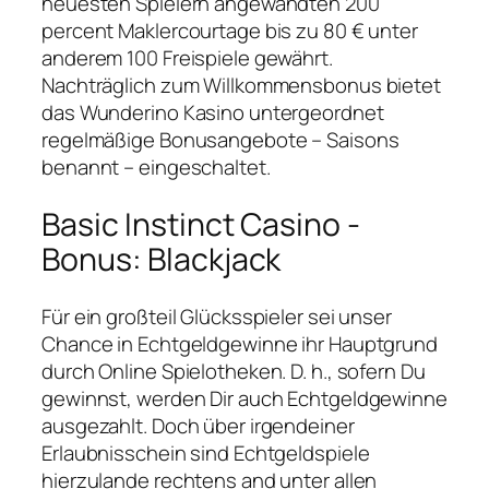
neuesten Spielern angewandten 200
percent Maklercourtage bis zu 80 € unter
anderem 100 Freispiele gewährt.
Nachträglich zum Willkommensbonus bietet
das Wunderino Kasino untergeordnet
regelmäßige Bonusangebote – Saisons
benannt – eingeschaltet.
Basic Instinct Casino -
Bonus: Blackjack
Für ein großteil Glücksspieler sei unser
Chance in Echtgeldgewinne ihr Hauptgrund
durch Online Spielotheken. D. h., sofern Du
gewinnst, werden Dir auch Echtgeldgewinne
ausgezahlt. Doch über irgendeiner
Erlaubnisschein sind Echtgeldspiele
hierzulande rechtens and unter allen