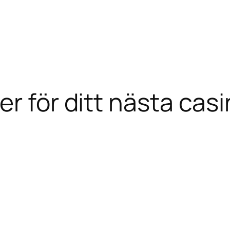
er för ditt nästa ca