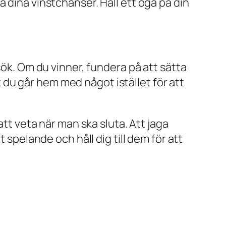
 dina vinstchanser. Håll ett öga på din
sök. Om du vinner, fundera på att sätta
tt du går hem med något istället för att
att veta när man ska sluta. Att jaga
 spelande och håll dig till dem för att