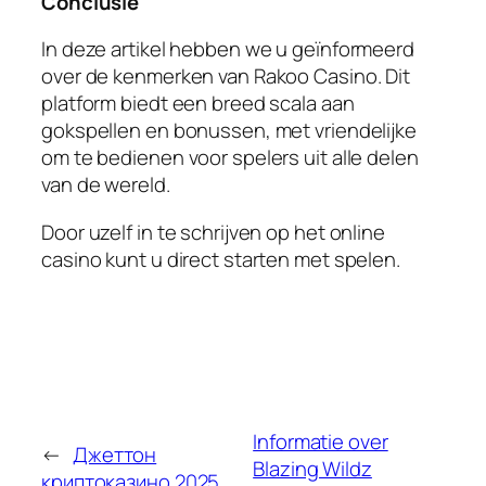
Conclusie
In deze artikel hebben we u geïnformeerd
over de kenmerken van Rakoo Casino. Dit
platform biedt een breed scala aan
gokspellen en bonussen, met vriendelijke
om te bedienen voor spelers uit alle delen
van de wereld.
Door uzelf in te schrijven op het online
casino kunt u direct starten met spelen.
Informatie over
←
Джеттон
Blazing Wildz
криптоказино 2025