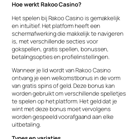
Hoe werkt Rakoo Casino?
Het spelen bij Rakoo Casino is gemakkelijk
en intuïtief. Het platform heeft een
schermafwerking die makkelijk te navigeren
is, met verschillende secties voor
gokspellen, gratis spellen, bonussen,
betalingsopties en profielinstellingen.
Wanneer je lid wordt van Rakoo Casino
ontvang je een welkomstbonus in de vorm
van gratis spins of geld. Deze bonus kan
worden gebruikt om verschillende spelletjes
te spelen op het platform. Het geld dat je
wint met deze bonus moet vervolgens
worden gespeeld voorafgaand aan elke
uitbetaling.
Types en variaties