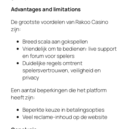
Advantages and limitations
De grootste voordelen van Rakoo Casino
zijn:
Breed scala aan gokspellen
Vriendelijk om te bedienen: live support
en forum voor spelers
Duidelijke regels omtrent
spelersvertrouwen, veiligheid en
privacy
Een aantal beperkingen die het platform
heeft zijn:
Beperkte keuze in betalingsopties
Veel reclame-inhoud op de website