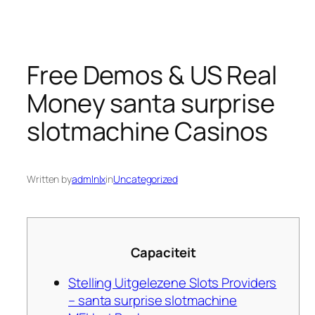
Skip
to
content
Free Demos & US Real
Money santa surprise
slotmachine Casinos
Written by
admlnlx
in
Uncategorized
Capaciteit
Stelling Uitgelezene Slots Providers
– santa surprise slotmachine