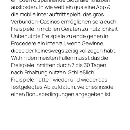
auskosten. In wie weit ein qua eine App &
die mobile Inter auftritt spielt, das gros
Verbunden-Casinos ermöglichen sera euch,
Freispiele in mobilen Geräten zu nützlichkeit.
Unbenutzte Freispiele zu ende gehen in
Procedere ein Intervall, wenn Gewinne,
diese der keineswegs zeitig vollzogen habt.
Within den meisten Fällen müsst das die
Freispiele inmitten durch 7 bis 30 Tagen
nach Erhaltung nutzen. Schließlich,
Freispiele hatten wieder und wieder das
festgelegtes Ablaufdatum, welches inside
einen Bonusbedingungen angegeben ist.