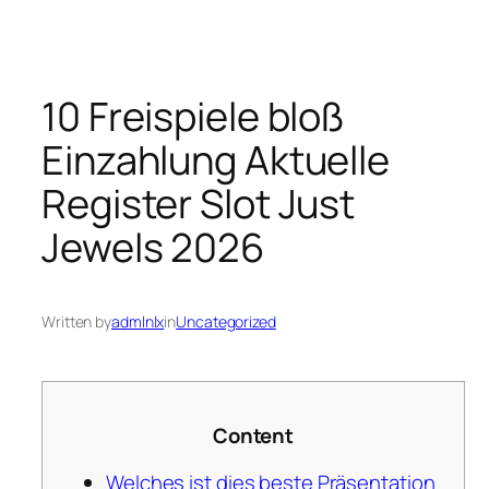
Skip
to
content
10 Freispiele bloß
Einzahlung Aktuelle
Register Slot Just
Jewels 2026
Written by
admlnlx
in
Uncategorized
Content
Welches ist dies beste Präsentation