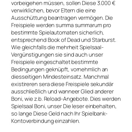
vorbeigehen müssen, sollen Diese 3.000 €
verwirklichen, bevor Eltern die eine
Ausschüttung beantragen vermögen. Die
Freispiele werden summa summarum pro
bestimmte Spielautomaten sicherlich,
entsprechend Book of Dead und Starburst.
Wie gleichfalls die mehrheit Spielsaal-
Vergünstigungen sie sind auch unser
Freispiele eingeschaltet bestimmte
Bedingungen geknüpft, vornehmlich an
diesseitigen Mindesteinsatz. Manchmal
existireren sera diese Freispiele sekundär
ausschließlich und wanneer Glied anderer
Boni, wie z.b. Reload-Angebote. Dies werden
Spielsaal Boni, unser Die leser einbehalten,
so lange Diese Geld nach Ihr Spielbank-
Kontoverbindung einzahlen.