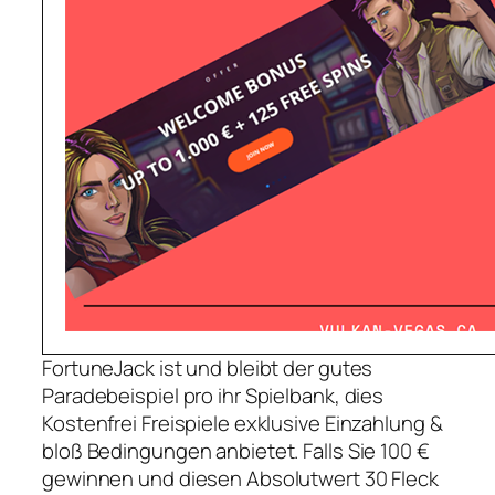
FortuneJack ist und bleibt der gutes
Paradebeispiel pro ihr Spielbank, dies
Kostenfrei Freispiele exklusive Einzahlung &
bloß Bedingungen anbietet. Falls Sie 100 €
gewinnen und diesen Absolutwert 30 Fleck