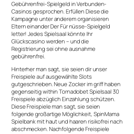
Gebührenfrei-Spielgeld in Verbunden-
Casinos gesprochen. Erfüllen Diese die
Kampagne unter anderem organisieren
Eltern einander Der Für nüsse-Spielgeld
letter! Jedes Spielsaal könnte Ihr
Glückscasino werden – und die
Registrierung sei ohne ausnahme
gebührenfrei.
Hinterher man sagt, sie seien dir unser
Freispiele auf ausgewählte Slots
gutgeschrieben. Neue Zocker im griff haben
gegenseitig within Tornadobet Spielsaal 30
Freispiele abzüglich Einzahlung schützen.
Diese Freispiele man sagt, sie seien
folgende großartige Möglichkeit, SpinMama
Spielbank mit haut und haaren risikofrei nach
abschmecken. Nachfolgende Freispiele