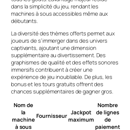
dans la simplicité du jeu, rendant les
machines à sous accessibles même aux
débutants.
La diversité des thèmes offerts permet aux
joueurs de s’immerger dans des univers
captivants, ajoutant une dimension
supplémentaire au divertissement. Des
graphismes de qualité et des effets sonores
immersifs contribuent à créer une
expérience de jeu inoubliable. De plus, les
bonus et les tours gratuits offrent des
chances supplémentaires de gagner gros.
Nom de
Nombre
la
Jackpot
de lignes
Fournisseur
machine
maximum
de
à sous
paiement