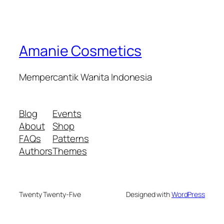
Amanie Cosmetics
Mempercantik Wanita Indonesia
Blog
Events
About
Shop
FAQs
Patterns
Authors
Themes
Twenty Twenty-Five
Designed with
WordPress