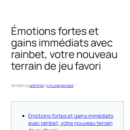
Skip
to
content
Émotions fortes et
gains immédiats avec
rainbet, votre nouveau
terrain de jeu favori
Written by
admlnlx
in
Uncategorized
Émotions fortes et gains immédiats
avec rainbet, votre nouveau terrain