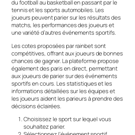
du football au basketball en passant par le
tennis et les sports automobiles. Les
joueurs peuvent parier sur les résultats des
matchs, les performances des joueurs et
une variété d’autres événements sportifs.
Les cotes proposées par rainbet sont
compétitives, offrant aux joueurs de bonnes
chances de gagner. La plateforme propose
également des paris en direct, permettant
aux joueurs de parier sur des événements
sportifs en cours. Les statistiques et les
informations détaillées sur les équipes et
les joueurs aident les parieurs à prendre des
décisions éclairées.
Choisissez le sport sur lequel vous
souhaitez parier.
Sélectionnez l’événement sportif