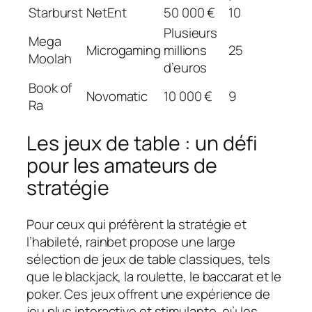
Starburst
NetEnt
50 000 €
10
Plusieurs
Mega
Microgaming
millions
25
Moolah
d’euros
Book of
Novomatic
10 000 €
9
Ra
Les jeux de table : un défi
pour les amateurs de
stratégie
Pour ceux qui préfèrent la stratégie et
l’habileté, rainbet propose une large
sélection de jeux de table classiques, tels
que le blackjack, la roulette, le baccarat et le
poker. Ces jeux offrent une expérience de
jeu plus interactive et stimulante, où les