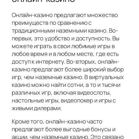
Онлайн-казино предлагают множество
преимуществ по сравнению с
традиционными наземными казино. Во-
первых, это удобство и доступность. Вы
можете играть в свои любимые игры в
любое время и в любом месте, где есть
доступ к интернету. Во-вторых, онлайн-
казино предлагают более широкий выбор
игр, чем наземные казино. В виртуальных
казино можно найти сотни, а то и тысячи
различных игр, включая видеослоты,
настольные игры, видеопокер и игры с
живыми дилерами.
Кроме того, онлайн-казино часто
предлагают более выгодные бонусы и
акции, чем наземные казино. Это связано