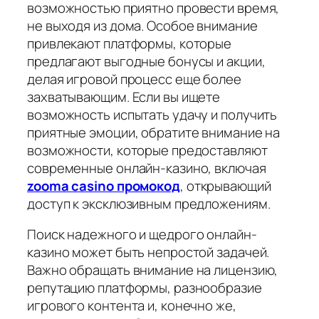
возможностью приятно провести время,
не выходя из дома. Особое внимание
привлекают платформы, которые
предлагают выгодные бонусы и акции,
делая игровой процесс еще более
захватывающим. Если вы ищете
возможность испытать удачу и получить
приятные эмоции, обратите внимание на
возможности, которые предоставляют
современные онлайн-казино, включая
zooma casino промокод
, открывающий
доступ к эксклюзивным предложениям.
Поиск надежного и щедрого онлайн-
казино может быть непростой задачей.
Важно обращать внимание на лицензию,
репутацию платформы, разнообразие
игрового контента и, конечно же,