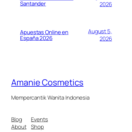
Santander
2026
August 5,
Apuestas Online en
España 2026
2026
Amanie Cosmetics
Mempercantik Wanita Indonesia
Blog
Events
About
Shop