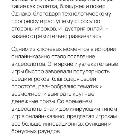
такие как рулетка, блэкджек и покер.
Однако, благодаря технологическому
прогрессу и растущему спросу со
стороны игроков, индустрия онлайн-
казино стремительно развивалась.
Одним из ключевых моментов в истории
онлайн-казино стало появление
видеослотов. Эти яркие и увлекательные
игры быстро завоевали популярность
среди игроков, благодаря своей
простоте, разнообразию тематик и
возможности выиграть крупные
денежные призы. Со временем
видеослоты стали доминирующим типом
игр в онлайн-казино, предлагая игрокам
все больше инновационных функций и
бонусных раундов.