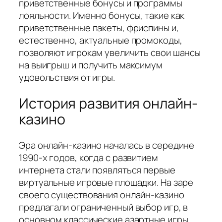
приветственные бонусы и программы
лояльности. Именно бонусы, такие как
приветственные пакеты, фриспины и,
естественно, актуальные промокоды,
позволяют игрокам увеличить свои шансы
на выигрыш и получить максимум
удовольствия от игры.
История развития онлайн-
казино
Эра онлайн-казино началась в середине
1990-х годов, когда с развитием
интернета стали появляться первые
виртуальные игровые площадки. На заре
своего существования онлайн-казино
предлагали ограниченный выбор игр, в
основном классические азартные игры,