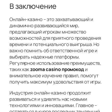
В заключение
Онлайн-казино – это захватывающий и
динамично развивающийся мир,
предлагающий игрокам множество
возможностей для приятного проведения
времени и потенциального выигрыша. Но
важно помнить об ответственной игре и
выбирать надежные платформы.
Регулярное использование преимуществ,
таких как
zooma casino промокод
и
внимательное изучение правил, помогут
получить максимум удовольствия от игры.
Индустрия онлайн-казино продолжит
развиваться и удивлять нас новыми
технологиями и инновациями. Главное –
оставаться в курсе последних тенденций