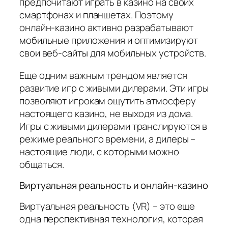
предпочитают играть в казино на своих
смартфонах и планшетах. Поэтому
онлайн-казино активно разрабатывают
мобильные приложения и оптимизируют
свои веб-сайты для мобильных устройств.
Еще одним важным трендом является
развитие игр с живыми дилерами. Эти игры
позволяют игрокам ощутить атмосферу
настоящего казино, не выходя из дома.
Игры с живыми дилерами транслируются в
режиме реального времени, а дилеры –
настоящие люди, с которыми можно
общаться.
Виртуальная реальность и онлайн-казино
Виртуальная реальность (VR) – это еще
одна перспективная технология, которая