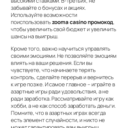
высокими ставками. В-третьих, не
забывайте о бонусах и акциях.
Используйте возможности
поиспользовать
zooma casino промокод
,
чтобы увеличить свой бюджет и увеличить
шансы на выигрыш.
Кроме того, важно научиться управлять
своими эмоциями. Не позволяйте эмоциям
влиять на ваши решения. Если вы
чувствуете, что начинаете терять
контроль, сделайте перерыв и вернитесь
к игре позже. И самое главное – играйте в
азартные игры ради удовольствия, а не
ради заработка. Рассматривайте игру как
хобби, а не как способ заработать деньги.
Помните, что в азартных играх всегда
есть элемент случайности, и никто не
может гарантировать вам выигрыш.