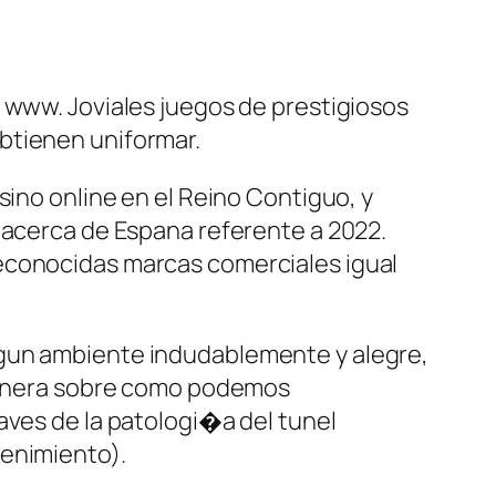
 www. Joviales juegos de prestigiosos
btienen uniformar.
sino online en el Reino Contiguo, y
 acerca de Espana referente a 2022.
reconocidas marcas comerciales igual
lgun ambiente indudablemente y alegre,
 manera sobre como podemos
aves de la patologi�a del tunel
tenimiento).