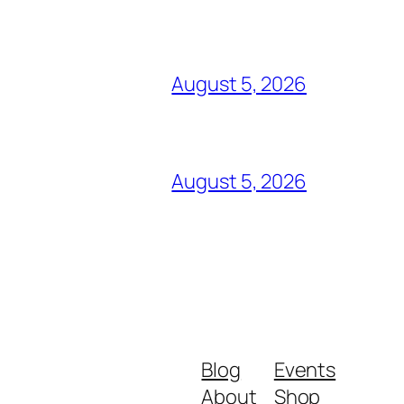
August 5, 2026
August 5, 2026
Blog
Events
About
Shop