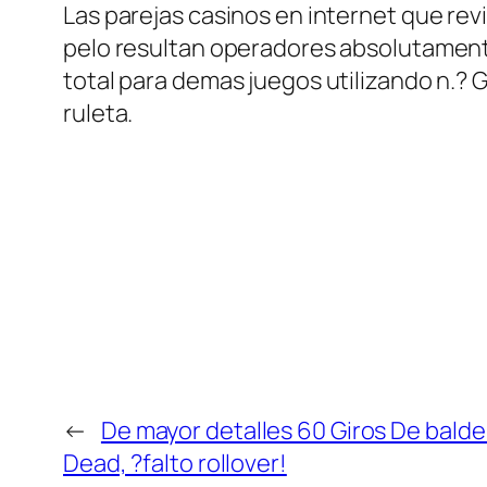
Las parejas casinos en internet que re
pelo resultan operadores absolutamente
total para demas juegos utilizando n.? G
ruleta.
←
De mayor detalles 60 Giros De balde
Dead, ?falto rollover!