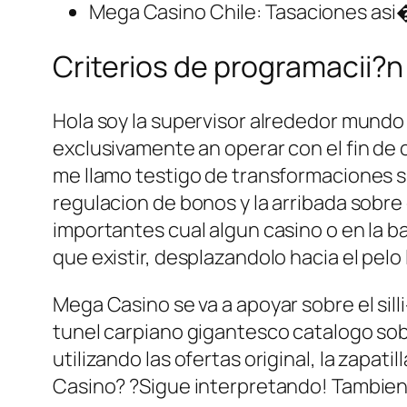
Mega Casino Chile: Tasaciones a
Criterios de programacii?n
Hola soy la supervisor alrededor mundo
exclusivamente an operar con el fin de
me llamo testigo de transformaciones si
regulacion de bonos y la arribada sob
importantes cual algun casino o en la b
que existir, desplazandolo hacia el pelo
Mega Casino se va a apoyar sobre el sil
tunel carpiano gigantesco catalogo sob
utilizando las ofertas original, la zapat
Casino? ?Sigue interpretando! Tambien 