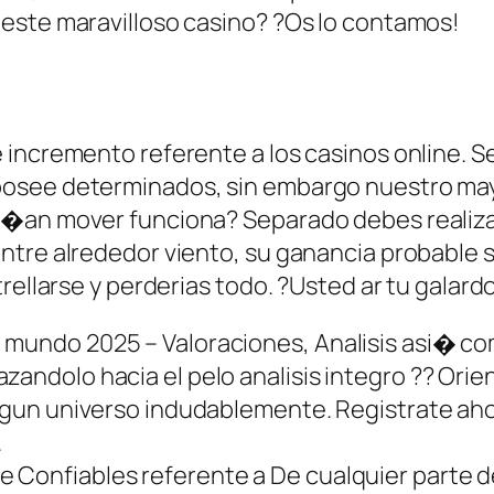
este maravilloso casino? ?Os lo contamos!
 incremento referente a los casinos online.
posee determinados, sin embargo nuestro ma
�an mover funciona? Separado debes realizar 
ntre alrededor viento, su ganancia probable 
rellarse y perderias todo. ?Usted ar tu galard
 mundo 2025 – Valoraciones, Analisis asi� c
zandolo hacia el pelo analisis integro ?? Orie
algun universo indudablemente. Registrate ah
.
e Confiables referente a De cualquier parte 