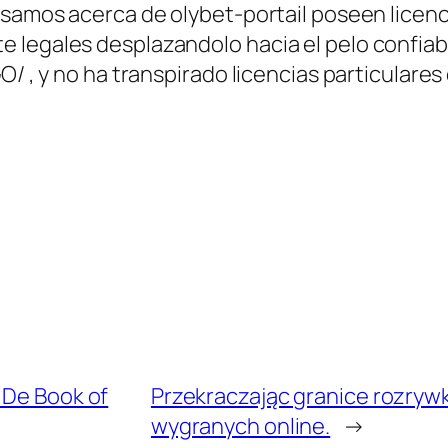
visamos acerca de olybet-portail poseen licen
 legales desplazandolo hacia el pelo confiab
O/ , y no ha transpirado licencias particulares
 De Book of
Przekraczając granice rozrywk
wygranych online.
→