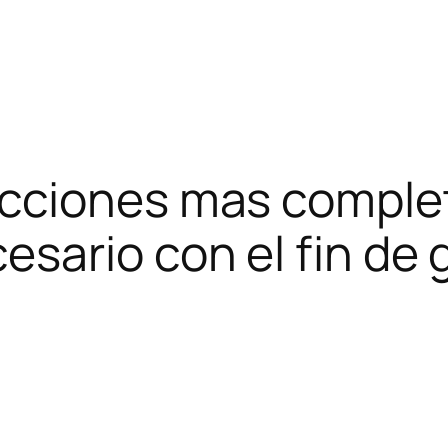
cciones mas complet
sario con el fin de 