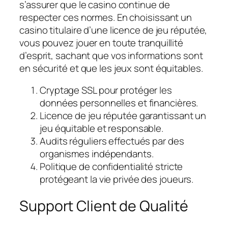
s’assurer que le casino continue de
respecter ces normes. En choisissant un
casino titulaire d’une licence de jeu réputée,
vous pouvez jouer en toute tranquillité
d’esprit, sachant que vos informations sont
en sécurité et que les jeux sont équitables.
Cryptage SSL pour protéger les
données personnelles et financières.
Licence de jeu réputée garantissant un
jeu équitable et responsable.
Audits réguliers effectués par des
organismes indépendants.
Politique de confidentialité stricte
protégeant la vie privée des joueurs.
Support Client de Qualité