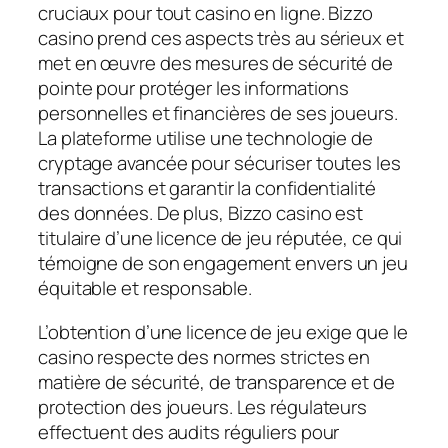
cruciaux pour tout casino en ligne. Bizzo
casino prend ces aspects très au sérieux et
met en œuvre des mesures de sécurité de
pointe pour protéger les informations
personnelles et financières de ses joueurs.
La plateforme utilise une technologie de
cryptage avancée pour sécuriser toutes les
transactions et garantir la confidentialité
des données. De plus, Bizzo casino est
titulaire d’une licence de jeu réputée, ce qui
témoigne de son engagement envers un jeu
équitable et responsable.
L’obtention d’une licence de jeu exige que le
casino respecte des normes strictes en
matière de sécurité, de transparence et de
protection des joueurs. Les régulateurs
effectuent des audits réguliers pour