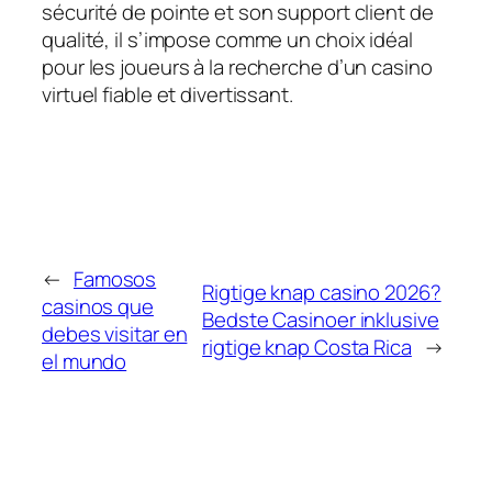
sécurité de pointe et son support client de
qualité, il s’impose comme un choix idéal
pour les joueurs à la recherche d’un casino
virtuel fiable et divertissant.
←
Famosos
Rigtige knap casino 2026?
casinos que
Bedste Casinoer inklusive
debes visitar en
rigtige knap Costa Rica
→
el mundo