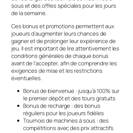
sous et des offres spéciales pour les jours
de la semaine.
Ces bonus et promotions permettent aux
joueurs d’augmenter leurs chances de
gagner et de prolonger leur expérience de
jeu. Il est important de lire attentivement les
conditions générales de chaque bonus
avant de l’accepter, afin de comprendre les
exigences de mise et les restrictions
éventuelles.
Bonus de bienvenue : jusqu’à 100% sur
le premier dépôt et des tours gratuits
Bonus de recharge : des bonus
réguliers pour les joueurs fidèles
Tournois de machines à sous : des
compétitions avec des prix attractifs