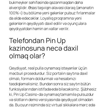
bukmeyker səhifəsində qazanmaqdan daha
əlverişlidir. Əsas təşviqin əlavəsi olaraq (əmanətin
100%-i) bu bölümə yeni gələnlər pulsuz fırlanmalar
da əldə edəcəklər. Loyallıq proqramına yeni
gələnlərin qeydiyyatı daxil edilir və oyunçulara
qeydiyyatdan həmin an xallar verilir.
Telefondan Pin Up
kazinosuna necə daxil
olmaq olar?
Qeydiyyat, real pulla oynamaq istəyənlər üçün
məcburi prosedurdur. Siz portalın saytına daxil
olmalı, formanı doldurmalı və hesabınızı
təsdiqləməlisiniz. Bundan sonra siz saytın bütün
funksiyalarından istifadə edə biləcəksiniz. Şübhəsiz
ki, Pin Up Casino-da oynamaq tamamilə pulsuzdur
və slotların demo versiyasında qeydiyyat olmadan
da. Bu oyun rejimində siz virtual sikkələrə mərc edə