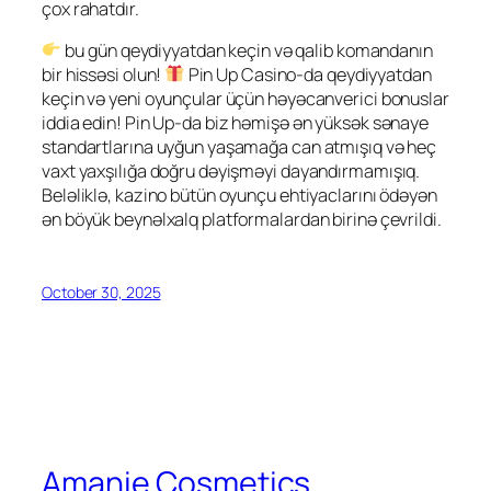
çox rahatdır.
bu gün qeydiyyatdan keçin və qalib komandanın
bir hissəsi olun!
Pin Up Casino-da qeydiyyatdan
keçin və yeni oyunçular üçün həyəcanverici bonuslar
iddia edin! Pin Up-da biz həmişə ən yüksək sənaye
standartlarına uyğun yaşamağa can atmışıq və heç
vaxt yaxşılığa doğru dəyişməyi dayandırmamışıq.
Beləliklə, kazino bütün oyunçu ehtiyaclarını ödəyən
ən böyük beynəlxalq platformalardan birinə çevrildi.
October 30, 2025
Amanie Cosmetics