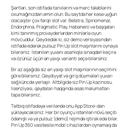
Şərtləri, son istifadə tarixlərini və mərc tələblərini
oxumağınızdan əmin olun. Bu saytda hər kəsə uyğun
olacaq bir çox fərqli slot var. Belatra, Spinomenal,
Endorphina, Pragmatic Play, Habanero və başqaları
kimi tanınmış provayderlərdən minlərlə oyun
mövcuddur. Qeyd edək ki, siz demo versiyasından
istifadə edərək pulsuz Pin Up slot maşınlarını oynaya
bilərsiniz. İstənilən yuvanı asanlıqla sınaqdan keçirə
və özünüz üçün ən yaxşı variantı seçə bilərsiniz.
Bir az aşağıda siz ən yaxşı slot maşınlarının seçimini
görə bilərsiniz. Qeydiyyat və giriş düymələri yuxarı
sağ küncdə yerləşir. Altbilgidə siz Pin Up kazinosu,
lisenziyası, qaydaları haqqında əsas məlumatları
tapa bilərsiniz.
Tətbiq istifadəyə veriləndə onu App Store-dan
yükləyəcəksiniz. Hər bir oyunçu istənilən növü seçib
ödənişli və ya pulsuz (demo) rejimdə iştirak edə bilər.
Pin Up 360 vasitəsilə mobil cihazlardan oynamaq da