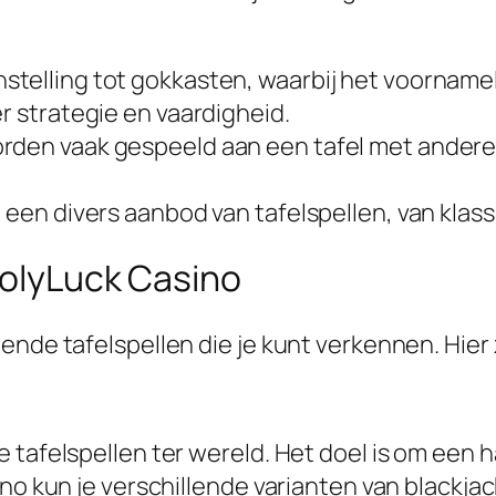
stelling tot gokkasten, waarbij het voornamel
r strategie en vaardigheid.
rden vaak gespeeld aan een tafel met andere 
e een divers aanbod van tafelspellen, van klass
 HolyLuck Casino
ende tafelspellen die je kunt verkennen. Hier 
e tafelspellen ter wereld. Het doel is om een
no kun je verschillende varianten van blackja