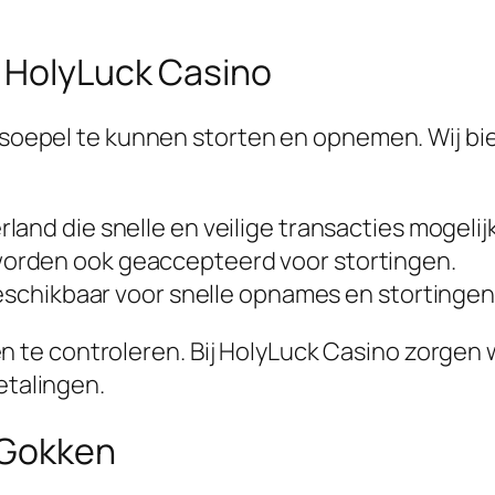
 HolyLuck Casino
om soepel te kunnen storten en opnemen. Wij 
land die snelle en veilige transacties mogelij
orden ook geaccepteerd voor stortingen.
beschikbaar voor snelle opnames en stortingen
te controleren. Bij HolyLuck Casino zorgen 
etalingen.
 Gokken