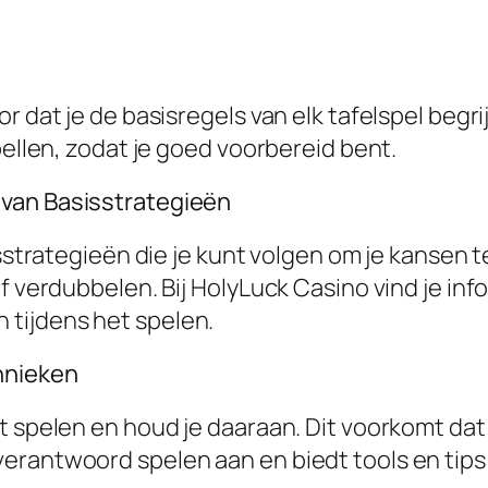
r dat je de basisregels van elk tafelspel begr
pellen, zodat je goed voorbereid bent.
van Basisstrategieën
isstrategieën die je kunt volgen om je kansen 
f verdubbelen. Bij HolyLuck Casino vind je inf
tijdens het spelen.
hnieken
t spelen en houd je daaraan. Dit voorkomt dat 
rantwoord spelen aan en biedt tools en tips 