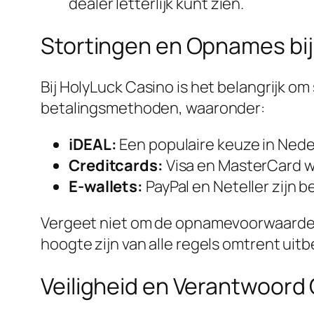
dealer letterlijk kunt zien.
Stortingen en Opnames bij
Bij HolyLuck Casino is het belangrijk 
betalingsmethoden, waaronder:
iDEAL:
Een populaire keuze in Neder
Creditcards:
Visa en MasterCard w
E-wallets:
PayPal en Neteller zijn 
Vergeet niet om de opnamevoorwaarden 
hoogte zijn van alle regels omtrent uitb
Veiligheid en Verantwoord