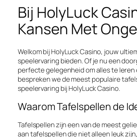
Bij HolyLuck Casi
Kansen Met Ongel
Welkom bij HolyLuck Casino, jouw ulti
speelervaring bieden. Of je nu een door
perfecte gelegenheid om alles te leren o
bespreken we de meest populaire tafels
speelervaring bij HolyLuck Casino.
Waarom Tafelspellen de Ide
Tafelspellen zijn een van de meest geli
aan tafelspellen die niet alleen leuk z