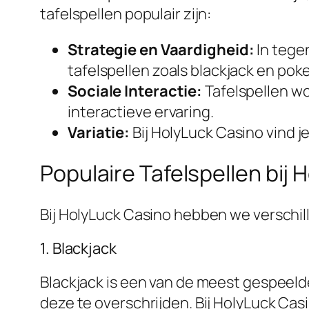
tafelspellen populair zijn:
Strategie en Vaardigheid:
In tegen
tafelspellen zoals blackjack en poke
Sociale Interactie:
Tafelspellen wo
interactieve ervaring.
Variatie:
Bij HolyLuck Casino vind j
Populaire Tafelspellen bij
Bij HolyLuck Casino hebben we verschill
1. Blackjack
Blackjack is een van de meest gespeeld
deze te overschrijden. Bij HolyLuck Casi