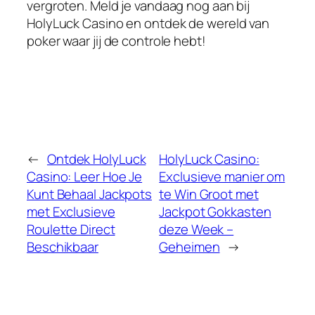
vergroten. Meld je vandaag nog aan bij
HolyLuck Casino en ontdek de wereld van
poker waar jij de controle hebt!
←
Ontdek HolyLuck
HolyLuck Casino:
Casino: Leer Hoe Je
Exclusieve manier om
Kunt Behaal Jackpots
te Win Groot met
met Exclusieve
Jackpot Gokkasten
Roulette Direct
deze Week –
Beschikbaar
Geheimen
→