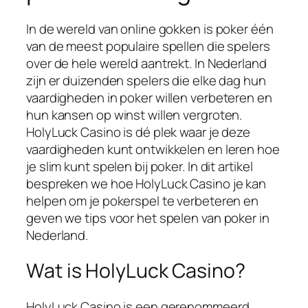
In de wereld van online gokken is poker één
van de meest populaire spellen die spelers
over de hele wereld aantrekt. In Nederland
zijn er duizenden spelers die elke dag hun
vaardigheden in poker willen verbeteren en
hun kansen op winst willen vergroten.
HolyLuck Casino is dé plek waar je deze
vaardigheden kunt ontwikkelen en leren hoe
je slim kunt spelen bij poker. In dit artikel
bespreken we hoe HolyLuck Casino je kan
helpen om je pokerspel te verbeteren en
geven we tips voor het spelen van poker in
Nederland.
Wat is HolyLuck Casino?
HolyLuck Casino is een gerenommeerd