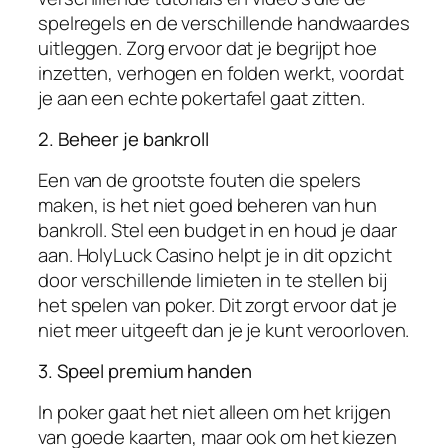
spelregels en de verschillende handwaardes
uitleggen. Zorg ervoor dat je begrijpt hoe
inzetten, verhogen en folden werkt, voordat
je aan een echte pokertafel gaat zitten.
2. Beheer je bankroll
Een van de grootste fouten die spelers
maken, is het niet goed beheren van hun
bankroll. Stel een budget in en houd je daar
aan. HolyLuck Casino helpt je in dit opzicht
door verschillende limieten in te stellen bij
het spelen van poker. Dit zorgt ervoor dat je
niet meer uitgeeft dan je je kunt veroorloven.
3. Speel premium handen
In poker gaat het niet alleen om het krijgen
van goede kaarten, maar ook om het kiezen