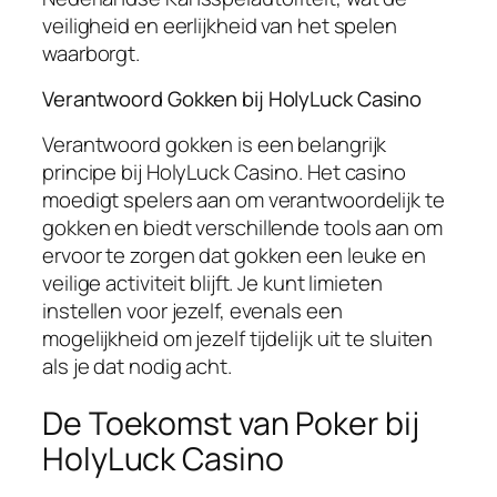
veiligheid en eerlijkheid van het spelen
waarborgt.
Verantwoord Gokken bij HolyLuck Casino
Verantwoord gokken is een belangrijk
principe bij HolyLuck Casino. Het casino
moedigt spelers aan om verantwoordelijk te
gokken en biedt verschillende tools aan om
ervoor te zorgen dat gokken een leuke en
veilige activiteit blijft. Je kunt limieten
instellen voor jezelf, evenals een
mogelijkheid om jezelf tijdelijk uit te sluiten
als je dat nodig acht.
De Toekomst van Poker bij
HolyLuck Casino