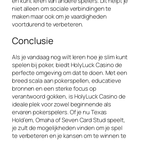
en kunt leren van andere spelers. Dit helpt je
niet alleen om sociale verbindingen te
maken maar ook om je vaardigheden
voortdurend te verbeteren.
Conclusie
Als je vandaag nog wilt leren hoe je slim kunt
spelen bij poker, biedt HolyLuck Casino de
perfecte omgeving om dat te doen. Met een
breed scala aan pokerspellen, educatieve
bronnen en een sterke focus op
verantwoord gokken, is HolyLuck Casino de
ideale plek voor zowel beginnende als
ervaren pokerspelers. Of je nu Texas
Hold’em, Omaha of Seven Card Stud speelt,
je zult de mogelijkheden vinden om je spel
te verbeteren en je kansen om te winnen te