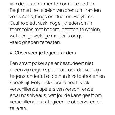
van de juiste momenten om in te zetten.
Begin met het spelen van premium handen
zoals Aces, Kings en Queens. HolyLuck
Casino biedt vaak mogelijkheden om in
toernooien met hogere inzetten te spelen,
wat een geweldige manier is om je
vaardigheden te testen.
4. Observeer je tegenstanders
Een smart poker speler bestudeert niet
alleen zijn eigen spel, maar ook dat van zijn
tegenstanders. Let op hun inzetpatronen en
speelstijl. HolyLuck Casino heeft vaak
verschillende spelers van verschillende
ervaringsniveaus, wat jou de kans geeft om
verschillende strategieën te observeren en
te leren.