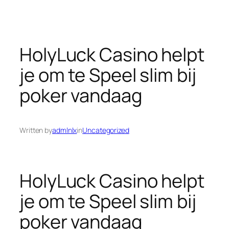
Skip
to
content
HolyLuck Casino helpt
je om te Speel slim bij
poker vandaag
Written by
admlnlx
in
Uncategorized
HolyLuck Casino helpt
je om te Speel slim bij
poker vandaag