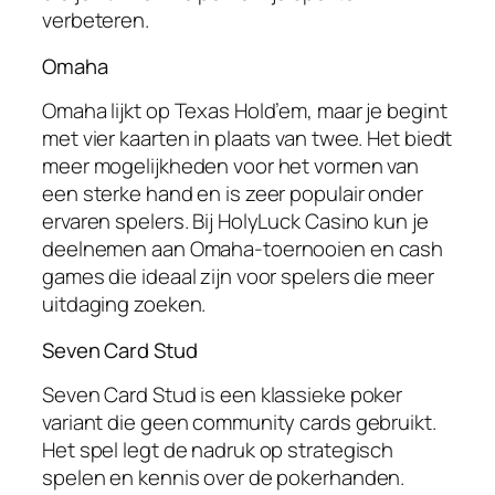
verbeteren.
Omaha
Omaha lijkt op Texas Hold’em, maar je begint
met vier kaarten in plaats van twee. Het biedt
meer mogelijkheden voor het vormen van
een sterke hand en is zeer populair onder
ervaren spelers. Bij HolyLuck Casino kun je
deelnemen aan Omaha-toernooien en cash
games die ideaal zijn voor spelers die meer
uitdaging zoeken.
Seven Card Stud
Seven Card Stud is een klassieke poker
variant die geen community cards gebruikt.
Het spel legt de nadruk op strategisch
spelen en kennis over de pokerhanden.