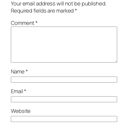
Your email address will not be published.
Required fields are marked
*
Comment
*
Name
*
Email
*
Website