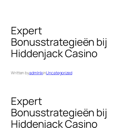
Skip
to
content
Expert
Bonusstrategieën bij
Hiddenjack Casino
Written by
admlnlx
in
Uncategorized
Expert
Bonusstrategieën bij
Hiddenjack Casino