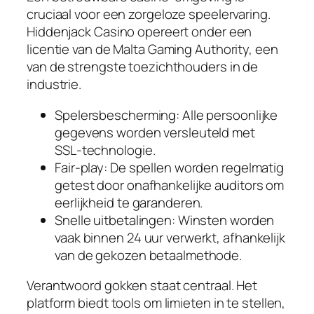
cruciaal voor een zorgeloze speelervaring.
Hiddenjack Casino opereert onder een
licentie van de Malta Gaming Authority, een
van de strengste toezichthouders in de
industrie.
Spelersbescherming: Alle persoonlijke
gegevens worden versleuteld met
SSL‑technologie.
Fair‑play: De spellen worden regelmatig
getest door onafhankelijke auditors om
eerlijkheid te garanderen.
Snelle uitbetalingen: Winsten worden
vaak binnen 24 uur verwerkt, afhankelijk
van de gekozen betaalmethode.
Verantwoord gokken staat centraal. Het
platform biedt tools om limieten in te stellen,