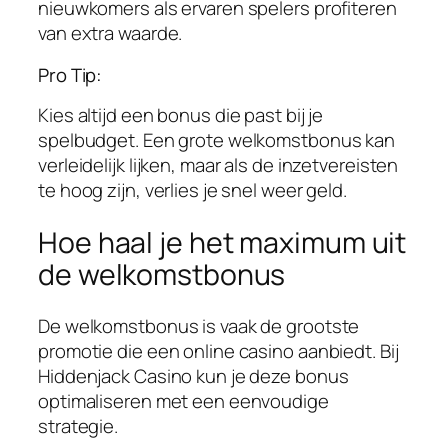
nieuwkomers als ervaren spelers profiteren
van extra waarde.
Pro Tip:
Kies altijd een bonus die past bij je
spelbudget. Een grote welkomstbonus kan
verleidelijk lijken, maar als de inzetvereisten
te hoog zijn, verlies je snel weer geld.
Hoe haal je het maximum uit
de welkomstbonus
De welkomstbonus is vaak de grootste
promotie die een online casino aanbiedt. Bij
Hiddenjack Casino kun je deze bonus
optimaliseren met een eenvoudige
strategie.