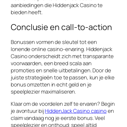
aanbiedingen die Hiddenjack Casino te
bieden heeft.
Conclusie en call‑to‑action
Bonussen vormen de sleutel tot een
lonende online casino‑ervaring. Hiddenjack
Casino onderscheidt zich met transparante
voorwaarden, een breed scala aan
promoties en snelle uitbetalingen. Door de
juiste strategieën toe te passen, kun je elke
bonus omzetten in echt geld en je
speelplezier maximaliseren.
Klaar om de voordelen zelf te ervaren? Begin
je avontuur bij
HiddenJack Casino casino
en
claim vandaag nog je eerste bonus. Veel
speelplezier en onthoud: speel altijd