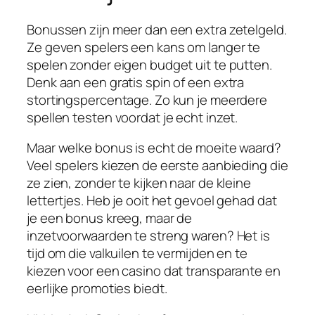
Bonussen zijn meer dan een extra zetelgeld.
Ze geven spelers een kans om langer te
spelen zonder eigen budget uit te putten.
Denk aan een gratis spin of een extra
stortingspercentage. Zo kun je meerdere
spellen testen voordat je echt inzet.
Maar welke bonus is echt de moeite waard?
Veel spelers kiezen de eerste aanbieding die
ze zien, zonder te kijken naar de kleine
lettertjes. Heb je ooit het gevoel gehad dat
je een bonus kreeg, maar de
inzetvoorwaarden te streng waren? Het is
tijd om die valkuilen te vermijden en te
kiezen voor een casino dat transparante en
eerlijke promoties biedt.