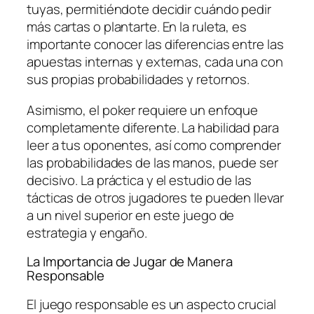
tuyas, permitiéndote decidir cuándo pedir
más cartas o plantarte. En la ruleta, es
importante conocer las diferencias entre las
apuestas internas y externas, cada una con
sus propias probabilidades y retornos.
Asimismo, el poker requiere un enfoque
completamente diferente. La habilidad para
leer a tus oponentes, así como comprender
las probabilidades de las manos, puede ser
decisivo. La práctica y el estudio de las
tácticas de otros jugadores te pueden llevar
a un nivel superior en este juego de
estrategia y engaño.
La Importancia de Jugar de Manera
Responsable
El juego responsable es un aspecto crucial