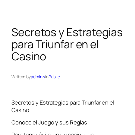
Skip
to
content
Secretos y Estrategias
para Triunfar en el
Casino
Written by
admlnlx
in
Public
Secretos y Estrategias para Triunfar en el
Casino
Conoce el Juego y sus Reglas
Para tener éxito en un casino, es