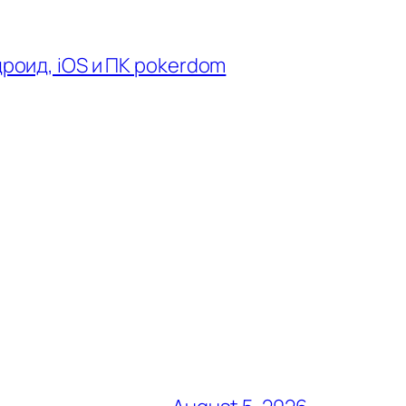
оид, iOS и ПК pokerdom