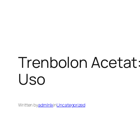
Skip
to
content
Trenbolon Acetat
Uso
Written by
admlnlx
in
Uncategorized