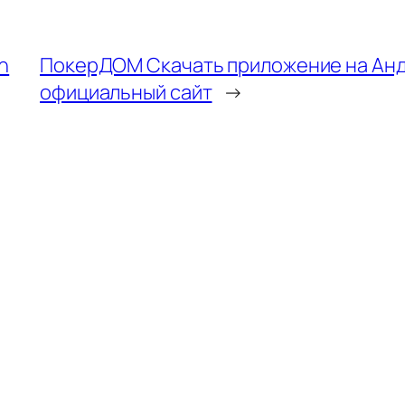
en
ПокерДОМ Скачать приложение на Андр
официальный сайт
→