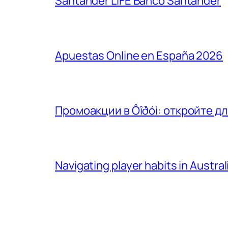
Santander LIFE​ Banco Santander
Apuestas Online en España 2026
Промоакции в Ôîðóì: откройте д
Navigating player habits in Austra