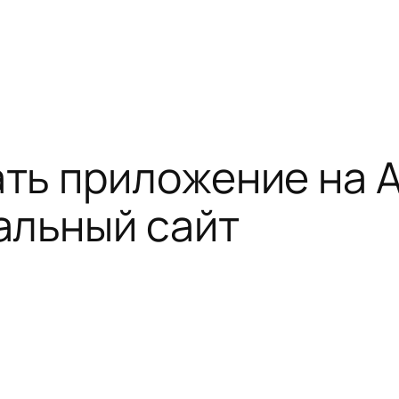
ь приложение на Ан
альный сайт