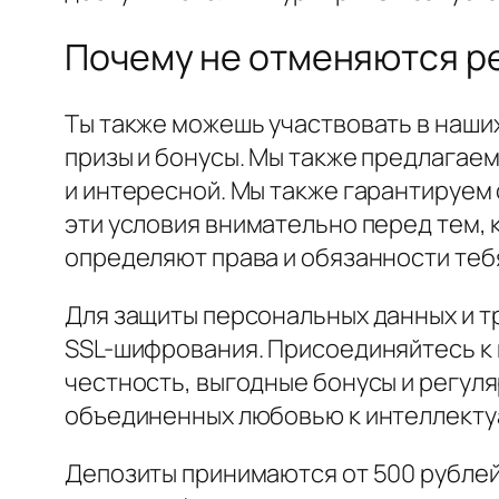
Почему не отменяются ре
Ты также можешь участвовать в наши
призы и бонусы. Мы также предлагаем
и интересной. Мы также гарантируем
эти условия внимательно перед тем, 
определяют права и обязанности тебя
Для защиты персональных данных и т
SSL-шифрования. Присоединяйтесь к 
честность, выгодные бонусы и регул
объединенных любовью к интеллектуа
Депозиты принимаются от 500 рублей,