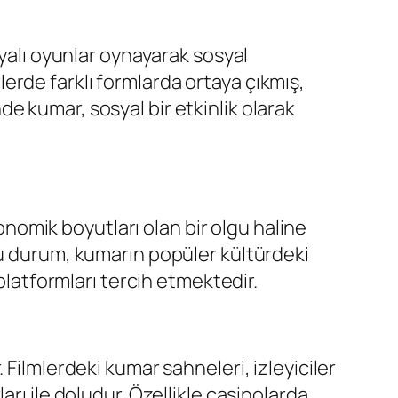
ayalı oyunlar oynayarak sosyal
rlerde farklı formlarda ortaya çıkmış,
e kumar, sosyal bir etkinlik olarak
omik boyutları olan bir olgu haline
Bu durum, kumarın popüler kültürdeki
platformları tercih etmektedir.
Filmlerdeki kumar sahneleri, izleyiciler
rı ile doludur. Özellikle casinolarda