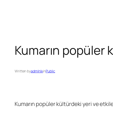
Skip
to
content
Kumarın popüler kü
Written by
admlnlx
in
Public
Kumarın popüler kültürdeki yeri ve etkile