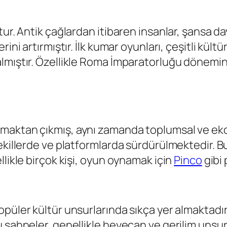
tur. Antik çağlardan itibaren insanlar, şansa d
ini artırmıştır. İlk kumar oyunları, çeşitli kültü
lmıştır. Özellikle Roma İmparatorluğu dönemind
maktan çıkmış, aynı zamanda toplumsal ve ekon
şekillerde ve platformlarda sürdürülmektedir. 
llikle birçok kişi, oyun oynamak için
Pinco
gibi 
üler kültür unsurlarında sıkça yer almaktadır. 
sahneler, genellikle heyecan ve gerilim unsurla