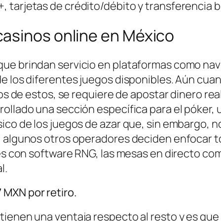
 tarjetas de crédito/débito y transferencia b
asinos online en México
que brindan servicio en plataformas como na
e los diferentes juegos disponibles. Aún cuan
ios de estos, se requiere de apostar dinero real
ollado una sección específica para el póker, 
ico de los juegos de azar que, sin embargo, n
, algunos otros operadores deciden enfocar to
nes con software RNG, las mesas en directo co
l.
 MXN por retiro.
ienen una ventaja respecto al resto y es que 