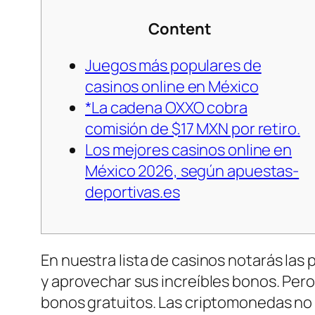
Content
Juegos más populares de
casinos online en México
*La cadena OXXO cobra
comisión de $17 MXN por retiro.
Los mejores casinos online en
México 2026, según apuestas-
deportivas.es
En nuestra lista de casinos notarás la
y aprovechar sus increíbles bonos. Pero
bonos gratuitos. Las criptomonedas no 