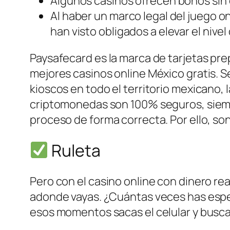
Algunos casinos ofrecen bonos sin d
Al haber un marco legal del juego o
han visto obligados a elevar el nivel
Paysafecard es la marca de tarjetas pr
mejores casinos online México gratis. S
kioscos en todo el territorio mexicano, 
criptomonedas son 100% seguros, siemp
proceso de forma correcta. Por ello, son
Ruleta
Pero con el casino online con dinero rea
adonde vayas. ¿Cuántas veces has esper
esos momentos sacas el celular y busca