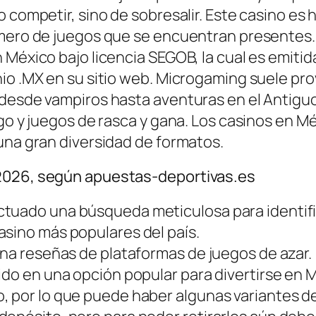
o competir, sino de sobresalir. Este casino es
úmero de juegos que se encuentran presentes.
 México bajo licencia SEGOB, la cual es emitid
nio .MX en su sitio web. Microgaming suele p
 desde vampiros hasta aventuras en el Antigu
ngo y juegos de rasca y gana. Los casinos en 
una gran diversidad de formatos.
 2026, según apuestas-deportivas.es
tuado una búsqueda meticulosa para identific
asino más populares del país.
ona reseñas de plataformas de juegos de azar.
ido en una opción popular para divertirse en 
, por lo que puede haber algunas variantes de