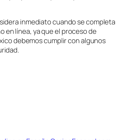
nsidera inmediato cuando se completa
 en línea, ya que el proceso de
 México debemos cumplir con algunos
uridad.