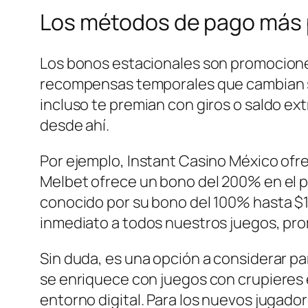
Los métodos de pago más p
Los bonos estacionales son promociones 
recompensas temporales que cambian se
incluso te premian con giros o saldo ext
desde ahí.
Por ejemplo, Instant Casino México ofr
Melbet ofrece un bono del 200% en el 
conocido por su bono del 100% hasta $15
inmediato a todos nuestros juegos, pr
Sin duda, es una opción a considerar pa
se enriquece con juegos con crupieres e
entorno digital. Para los nuevos jugador